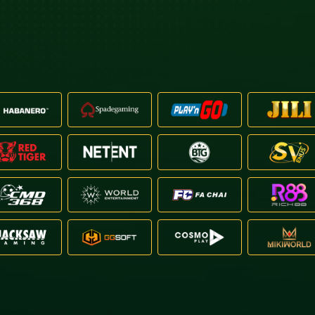
 Slot Online Terbaik di Ind
©2026 EMPIRE88. All rights reserved | 18+