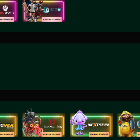
⚙ Maintenance
⚙ Main