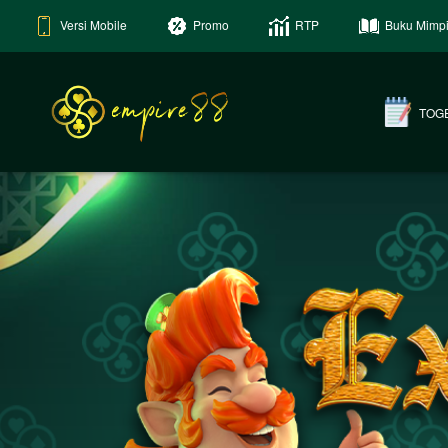
Versi Mobile
Promo
RTP
Buku Mimp
TOG
Previous