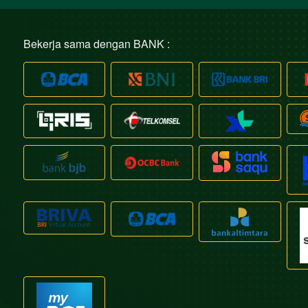
Bekerja sama dengan PROVIDER :