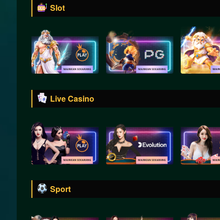
Sport
Sabung Ayam