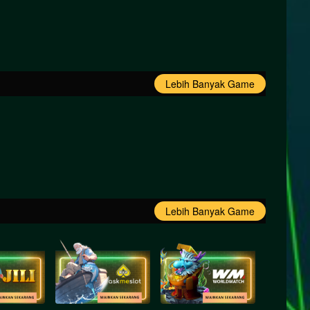
Lebih Banyak Game
Lebih Banyak Game
tenance