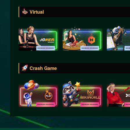
Crash Game
Bekerja sama dengan BANK :