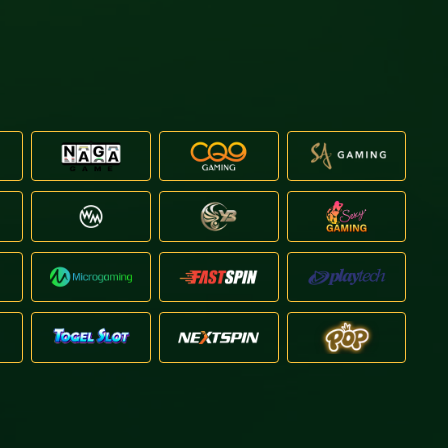
onesia